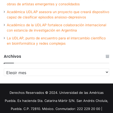
obras de artistas emergentes y consolidados
Académica UDLAP asesora un proyecto que creará dispositivo
capaz de clasificar episodios ansioso-depresivos
Académico de la UDLAP fortalece colaboración internacional
con estancia de investigación en Argentina
La UDLAP, punto de encuentro para el intercambio científico
en bioinformática y redes complejas
Archivos
Archivos
Derechos Reservados © 2024. Universidad de las Américas
Puebla. Ex hacienda Sta. Catarina Mártir S/N. San Andrés Cholula,
Puebla. C.P. 72810. México. Conmutador: 222 229 20 00 |