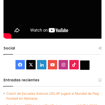
Social
Facebook
X
LinkedIn
YouTube
Instagram
TikTok
Thread
Entradas recientes
Coach de Escuelas Aztecas UDLAP jugará el Mundial de Flag
Football en Alemania