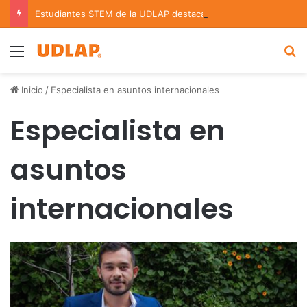
Estudiantes STEM de la UDLAP destacan en el MUTVI 2026
Menu
B
Inicio
/
Especialista en asuntos internacionales
Especialista en
asuntos
internacionales