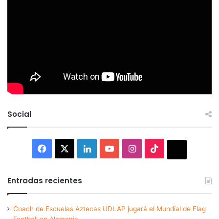
Social
Facebook
X
LinkedIn
YouTube
Instagram
TikTok
Thread
Entradas recientes
Coach de Escuelas Aztecas UDLAP jugará el Mundial de Flag
Football en Alemania