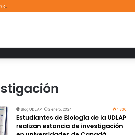
ón de Arte UDLAP fortalece su acervo con nuevas obras de artistas em
estigación
Blog UDLAP
2 enero, 2024
1,336
Estudiantes de Biología de la UDLAP
realizan estancia de investigación
en universidades de Canadá