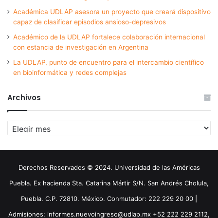
Académica UDLAP asesora un proyecto que creará dispositivo
capaz de clasificar episodios ansioso-depresivos
Académico de la UDLAP fortalece colaboración internacional
con estancia de investigación en Argentina
La UDLAP, punto de encuentro para el intercambio científico
en bioinformática y redes complejas
Archivos
Archivos
Derechos Reservados © 2024. Universidad de las Américas
Puebla. Ex hacienda Sta. Catarina Mártir S/N. San Andrés Cholula,
Puebla. C.P. 72810. México. Conmutador: 222 229 20 00 |
Admisiones: informes.nuevoingreso@udlap.mx +52 222 229 2112,