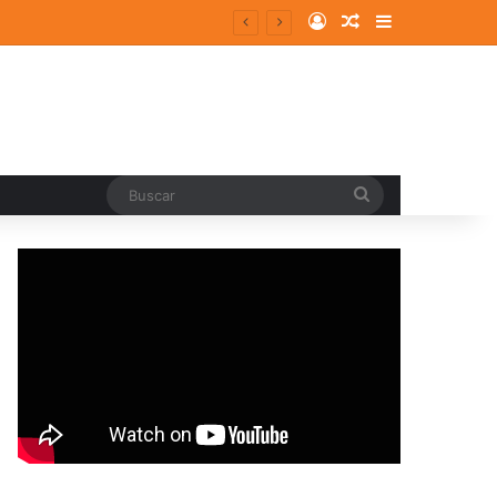
Log In
Random Article
Sidebar
Buscar