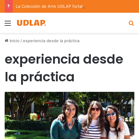
La Colección de Arte UDLAP fortalece su acervo con nuevas obras de artistas emergentes y consolidados
Menu
B
Inicio
/
experiencia desde la práctica
experiencia desde
la práctica