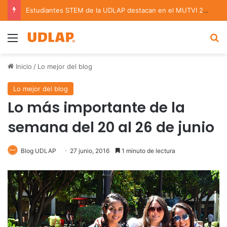
Estudiantes STEM de la UDLAP destacan en el MUTVI 2026
Menu
B
Inicio
/
Lo mejor del blog
Lo mejor del blog
Lo más importante de la
semana del 20 al 26 de junio
Blog UDLAP
27 junio, 2016
1 minuto de lectura