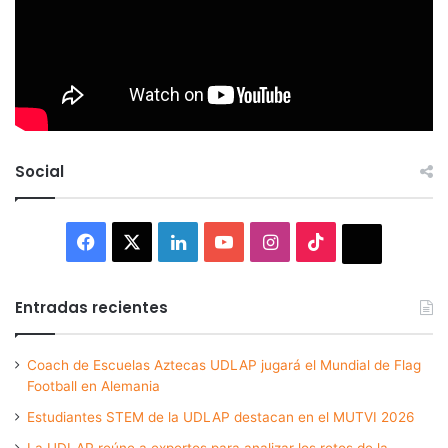
Social
Facebook
X
LinkedIn
YouTube
Instagram
TikTok
Thread
Entradas recientes
Coach de Escuelas Aztecas UDLAP jugará el Mundial de Flag
Football en Alemania
Estudiantes STEM de la UDLAP destacan en el MUTVI 2026
La UDLAP reúne a expertos para analizar los retos de la