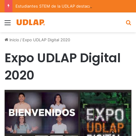
Estudiantes STEM de la UDLAP destacan en el MUTVI 2026
Menu
B
Inicio
/
Expo UDLAP Digital 2020
Expo UDLAP Digital
2020