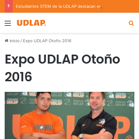
Estudiantes STEM de la UDLAP destacan en el MUTVI 2026
Menu
B
Inicio
/
Expo UDLAP Otoño 2016
Expo UDLAP Otoño
2016