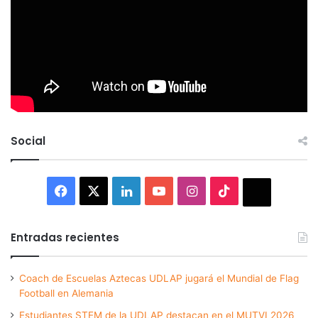
Social
Facebook
X
LinkedIn
YouTube
Instagram
TikTok
Thread
Entradas recientes
Coach de Escuelas Aztecas UDLAP jugará el Mundial de Flag
Football en Alemania
Estudiantes STEM de la UDLAP destacan en el MUTVI 2026