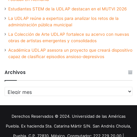
Estudiantes STEM de la UDLAP destacan en el MUTVI 2026
La UDLAP reúne a expertos para analizar los retos de la
administración pública municipal
La Colección de Arte UDLAP fortalece su acervo con nuevas
obras de artistas emergentes y consolidados
Académica UDLAP asesora un proyecto que creará dispositivo
capaz de clasificar episodios ansioso-depresivos
Archivos
Archivos
Derechos Reservados © 2024. Universidad de las Américas
Puebla. Ex hacienda Sta. Catarina Mártir S/N. San Andrés Cholula,
Puebla. C.P. 72810. México. Conmutador: 222 229 20 00 |