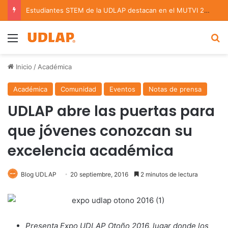
Estudiantes STEM de la UDLAP destacan en el MUTVI 2026
Menu
B
Inicio
/
Académica
Académica
Comunidad
Eventos
Notas de prensa
UDLAP abre las puertas para
que jóvenes conozcan su
excelencia académica
Blog UDLAP
20 septiembre, 2016
2 minutos de lectura
Presenta Expo UDLAP Otoño 2016, lugar donde los