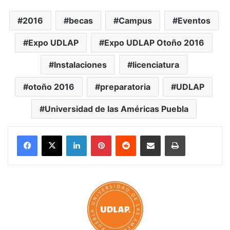
2016
becas
Campus
Eventos
Expo UDLAP
Expo UDLAP Otoño 2016
Instalaciones
licenciatura
otoño 2016
preparatoria
UDLAP
Universidad de las Américas Puebla
LinkedIn
Pinterest
Reddit
Share via Email
Print