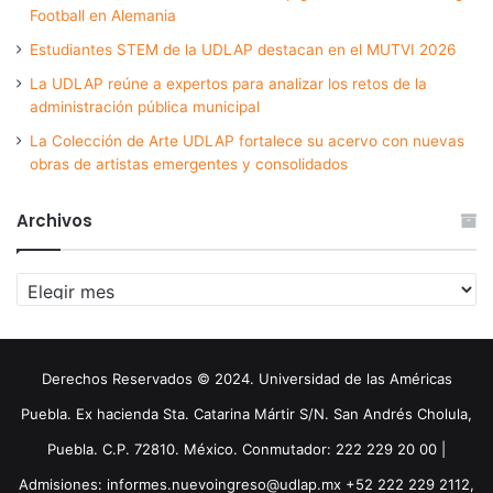
Football en Alemania
Estudiantes STEM de la UDLAP destacan en el MUTVI 2026
La UDLAP reúne a expertos para analizar los retos de la
administración pública municipal
La Colección de Arte UDLAP fortalece su acervo con nuevas
obras de artistas emergentes y consolidados
Archivos
Archivos
Derechos Reservados © 2024. Universidad de las Américas
Puebla. Ex hacienda Sta. Catarina Mártir S/N. San Andrés Cholula,
Puebla. C.P. 72810. México. Conmutador: 222 229 20 00 |
Admisiones: informes.nuevoingreso@udlap.mx +52 222 229 2112,