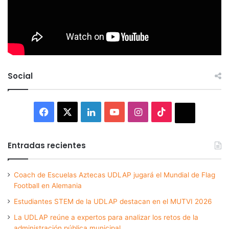
Social
Facebook
X
LinkedIn
YouTube
Instagram
TikTok
Thread
Entradas recientes
Coach de Escuelas Aztecas UDLAP jugará el Mundial de Flag
Football en Alemania
Estudiantes STEM de la UDLAP destacan en el MUTVI 2026
La UDLAP reúne a expertos para analizar los retos de la
administración pública municipal