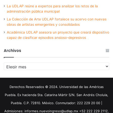
La UDLAP reúne a expertos para analizar los retos de la
administración pública municipal
La Colección de Arte UDLAP fortalece su acervo con nuevas
obras de artistas emergentes y consolidados
Académica UDLAP asesora un proyecto que creará dispositivo
capaz de clasificar episodios ansioso-depresivos
Archivos
Archivos
Derechos Reservados © 2024. Universidad de las Américas
Puebla. Ex hacienda Sta. Catarina Mártir S/N. San Andrés Cholula,
Puebla. C.P. 72810. México. Conmutador: 222 229 20 00 |
Admisiones: informes.nuevoingreso@udlap.mx +52 222 229 2112,