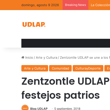
domingo, agosto 9 2026
Breaking News
La Colecció
Inicio
/
Arte y Cultura
/
Zentzontle UDLAP se une a los f
Arte y Cultura
Comunidad
CulturayDeporte
E
Zentzontle UDLAP 
festejos patrios
Blog UDLAP
5 septiembre, 2018