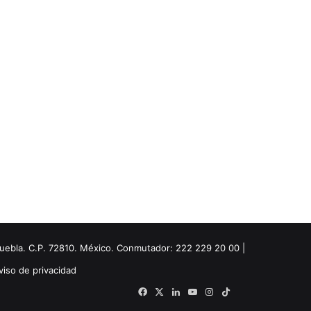
Puebla. C.P. 72810. México. Conmutador: 222 229 20 00 |
viso de privacidad
Facebook
X
LinkedIn
YouTube
Instagram
TikTok
Threads