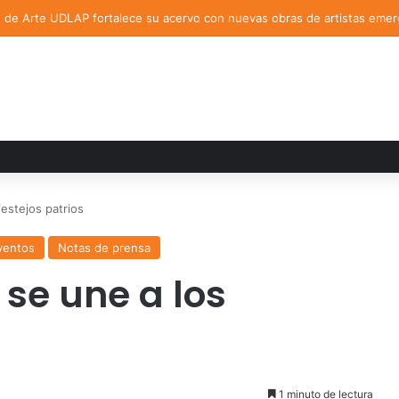
n de Arte UDLAP fortalece su acervo con nuevas obras de artistas eme
estejos patrios
ventos
Notas de prensa
se une a los
1 minuto de lectura