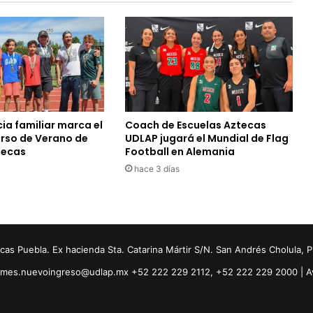
ia familiar marca el
Coach de Escuelas Aztecas
urso de Verano de
UDLAP jugará el Mundial de Flag
tecas
Football en Alemania
hace 3 días
s Puebla. Ex hacienda Sta. Catarina Mártir S/N. San Andrés Cholula, 
ormes.nuevoingreso@udlap.mx +52 222 229 2112, +52 222 229 2000 |
A