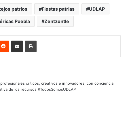
tejos patrios
Fiestas patrias
UDLAP
éricas Puebla
Zentzontle
nterest
Reddit
Share via Email
Print
profesionales críticos, creativos e innovadores, con conciencia
quitativa de los recursos #TodosSomosUDLAP