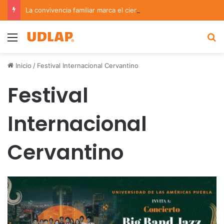
La convivencia familiar marca el cierre del Curso de Verano de Escuelas Aztecas
Menu
B
Inicio
/
Festival Internacional Cervantino
Festival
Internacional
Cervantino