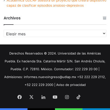
Académica UDLAP asesora un proyecto que creará dispositivo
capaz de clasificar episodios ansioso-depresivos
Archivos
Archivos
Derechos Reservados © 2024. Universidad de las Américas
Puebla. Ex hacienda Sta. Catarina Mártir S/N. San Andrés Cholula,
Puebla. C.P. 72810. México. Conmutador: 222 229 20 00 |
Admisiones: informes.nuevoingreso@udlap.mx +52 222 229 2112,
+52 222 229 2000 |
Aviso de privacidad
Facebook
X
LinkedIn
YouTube
Instagram
TikTok
Threa