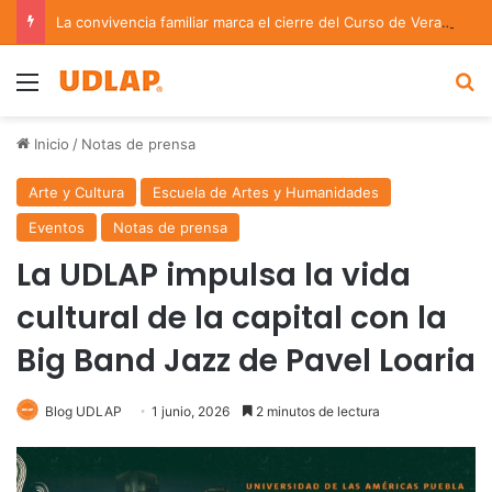
La convivencia familiar marca el cierre del Curso de Verano de Escuelas Aztecas
Menu
B
Inicio
/
Notas de prensa
Arte y Cultura
Escuela de Artes y Humanidades
Eventos
Notas de prensa
La UDLAP impulsa la vida
cultural de la capital con la
Big Band Jazz de Pavel Loaria
Blog UDLAP
1 junio, 2026
2 minutos de lectura