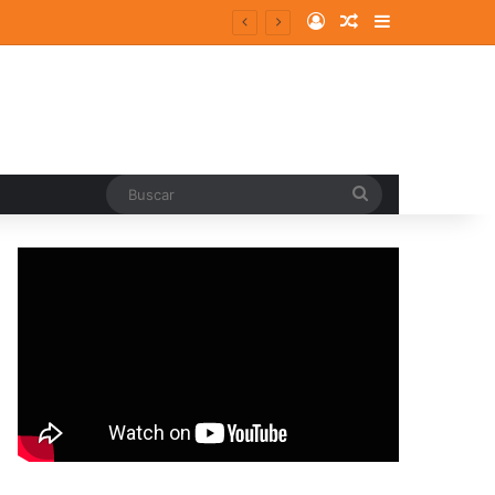
Log In
Random Article
Sidebar
Buscar