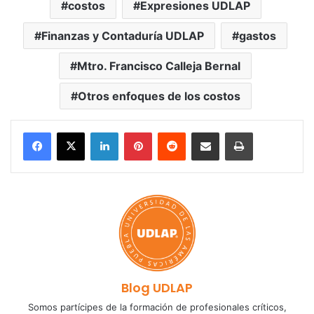
costos
Expresiones UDLAP
Finanzas y Contaduría UDLAP
gastos
Mtro. Francisco Calleja Bernal
Otros enfoques de los costos
LinkedIn
Pinterest
Reddit
Share via Email
Print
Blog UDLAP
Somos partícipes de la formación de profesionales críticos,