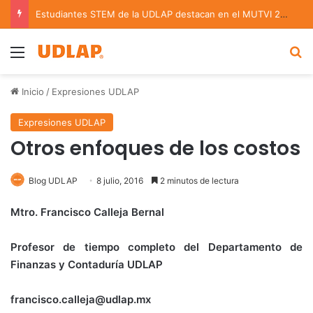
Estudiantes STEM de la UDLAP destacan en el MUTVI 2026
Menu
B
Inicio
/
Expresiones UDLAP
Expresiones UDLAP
Otros enfoques de los costos
Blog UDLAP
8 julio, 2016
2 minutos de lectura
Mtro. Francisco Calleja Bernal
Profesor de tiempo completo del Departamento de
Finanzas y Contaduría UDLAP
francisco.calleja@udlap.mx