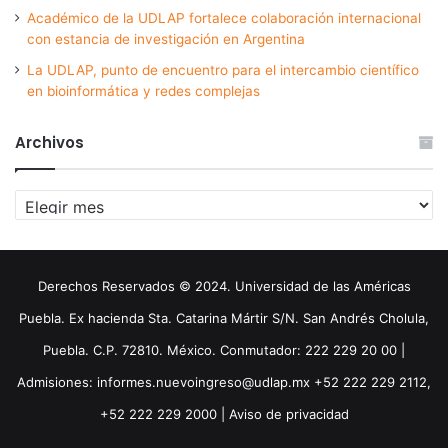
Académico de la UDLAP fortalece colaboración internacional
con estancia de investigación en Argentina
La UDLAP, punto de encuentro para el intercambio científico
en bioinformática y redes complejas
Archivos
Archivos
Derechos Reservados © 2024. Universidad de las Américas
Puebla. Ex hacienda Sta. Catarina Mártir S/N. San Andrés Cholula,
Puebla. C.P. 72810. México. Conmutador: 222 229 20 00 |
Admisiones: informes.nuevoingreso@udlap.mx +52 222 229 2112,
+52 222 229 2000 |
Aviso de privacidad