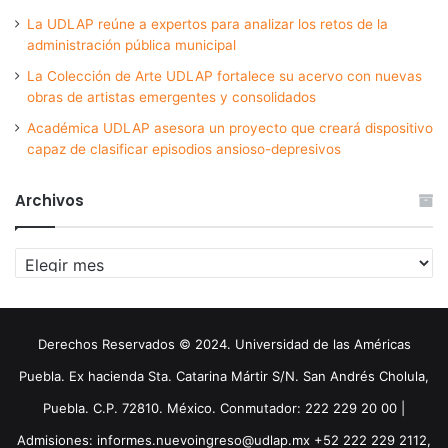
La UDLAP reúne a expertos para analizar los retos de la
administración pública municipal
La Colección de Arte UDLAP fortalece su acervo con nuevas
obras de artistas emergentes y consolidados
Académica UDLAP asesora un proyecto que creará dispositivo
capaz de clasificar episodios ansioso-depresivos
Archivos
Archivos
Derechos Reservados © 2024. Universidad de las Américas
Puebla. Ex hacienda Sta. Catarina Mártir S/N. San Andrés Cholula,
Puebla. C.P. 72810. México. Conmutador: 222 229 20 00 |
Admisiones: informes.nuevoingreso@udlap.mx +52 222 229 2112,