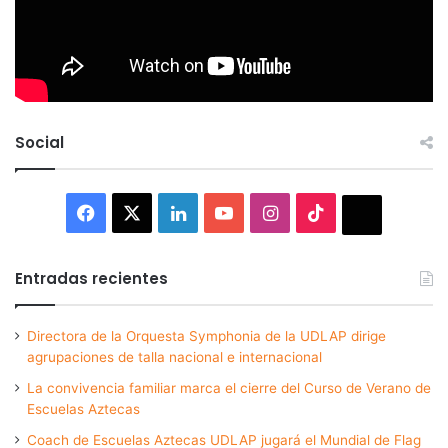
Social
Facebook
X
LinkedIn
YouTube
Instagram
TikTok
Thread
Entradas recientes
Directora de la Orquesta Symphonia de la UDLAP dirige
agrupaciones de talla nacional e internacional
La convivencia familiar marca el cierre del Curso de Verano de
Escuelas Aztecas
Coach de Escuelas Aztecas UDLAP jugará el Mundial de Flag