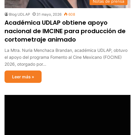
Notas de prensa
Blog UDLAP
31 mayo, 2026
608
Académica UDLAP obtiene apoyo
nacional de IMCINE para producción de
cortometraje animado
La Mtra. Nuria Menchaca Brandan, académica UDLAP, obtuvo
el apoyo del programa Fomento al Cine Mexicano (FOCINE)
2026, otorgado por…
Leer más »