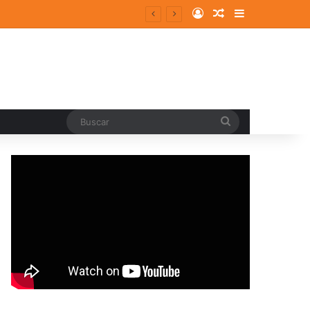
Log In
Random Article
Sidebar
Buscar