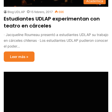
Académica
Blog UDLAP
15 febrero, 2017
696
Estudiantes UDLAP experimentan con
teatro en cárceles
· Jacqueline Roumeau presentó a estudiantes UDLAP su trabajo
en cárceles chilenas · Los estudiantes UDLAP pudieron conocer
el poder…
Leer más »