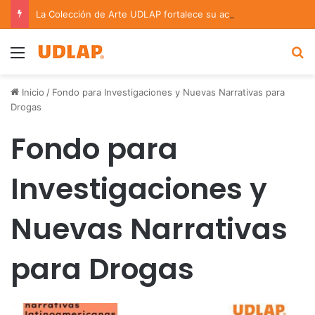
La Colección de Arte UDLAP fortalece su acervo con nuevas obras de artistas emergentes y consolidados
Menu
B
Inicio
/
Fondo para Investigaciones y Nuevas Narrativas para
Drogas
Fondo para
Investigaciones y
Nuevas Narrativas
para Drogas