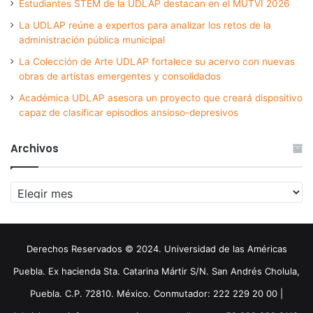
Estudiantes STEM de la UDLAP destacan en el MUTVI 2026
La UDLAP reúne a expertos para analizar los retos de la
administración pública municipal
La Colección de Arte UDLAP fortalece su acervo con nuevas
obras de artistas emergentes y consolidados
Académica UDLAP asesora un proyecto que creará dispositivo
capaz de clasificar episodios ansioso-depresivos
Archivos
Archivos
Derechos Reservados © 2024. Universidad de las Américas
Puebla. Ex hacienda Sta. Catarina Mártir S/N. San Andrés Cholula,
Puebla. C.P. 72810. México. Conmutador: 222 229 20 00 |