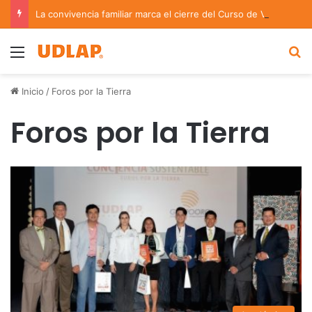
La convivencia familiar marca el cierre del Curso de Verano de Escuelas Aztecas
Menu
B
Inicio
/
Foros por la Tierra
Foros por la Tierra