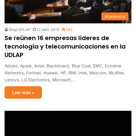
Académica
Blog UDLAP
12 abril, 2015
885
Se reúnen 16 empresas líderes de
tecnología y telecomunicaciones en la
UDLAP
Adobe, Apple, Axtel, Blackboard, Blue Coat, EMC, Extreme
Networks, Fortinet, Huawei, HP, IBM, Intel, Maxcom, McAfee,
Lenovo, LG Electronics, Microsoft,…
Leer más »