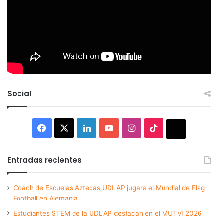
Social
Facebook
X
LinkedIn
YouTube
Instagram
TikTok
Thread
Entradas recientes
Coach de Escuelas Aztecas UDLAP jugará el Mundial de Flag
Football en Alemania
Estudiantes STEM de la UDLAP destacan en el MUTVI 2026