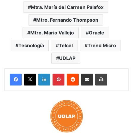
Mtra. María del Carmen Palafox
Mtro. Fernando Thompson
Mtro. Mario Vallejo
Oracle
Tecnología
Telcel
Trend Micro
UDLAP
LinkedIn
Pinterest
Reddit
Share via Email
Print