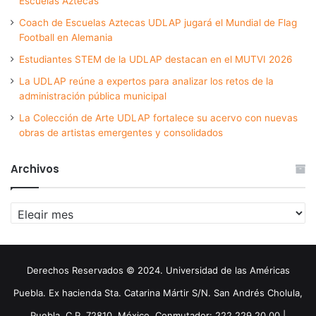
Escuelas Aztecas
Coach de Escuelas Aztecas UDLAP jugará el Mundial de Flag
Football en Alemania
Estudiantes STEM de la UDLAP destacan en el MUTVI 2026
La UDLAP reúne a expertos para analizar los retos de la
administración pública municipal
La Colección de Arte UDLAP fortalece su acervo con nuevas
obras de artistas emergentes y consolidados
Archivos
Archivos
Derechos Reservados © 2024. Universidad de las Américas
Puebla. Ex hacienda Sta. Catarina Mártir S/N. San Andrés Cholula,
Puebla. C.P. 72810. México. Conmutador: 222 229 20 00 |