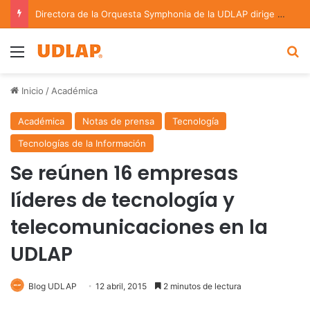
Directora de la Orquesta Symphonia de la UDLAP dirige agrupaciones de talla nacional e internacional
Menu
B
Inicio
/
Académica
Académica
Notas de prensa
Tecnología
Tecnologías de la Información
Se reúnen 16 empresas
líderes de tecnología y
telecomunicaciones en la
UDLAP
Blog UDLAP
12 abril, 2015
2 minutos de lectura