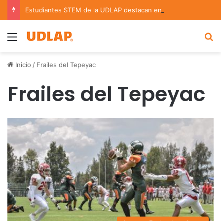
Estudiantes STEM de la UDLAP destacan en el MUTVI 2026
Menu
B
Inicio
/
Frailes del Tepeyac
Frailes del Tepeyac