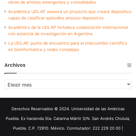
obras de artistas emergentes y consolidados
Académica UDLAP asesora un proyecto que creará dispositivo
capaz de clasificar episodios ansioso-depresivos
Académico de la UDLAP fortalece colaboración internacional
con estancia de investigación en Argentina
La UDLAP, punto de encuentro para el intercambio científico
en bioinformática y redes complejas
Archivos
Archivos
Derechos Reservados © 2024. Universidad de las Américas
Puebla. Ex hacienda Sta. Catarina Mártir S/N. San Andrés Cholula,
Puebla. C.P. 72810. México. Conmutador: 222 229 20 00 |