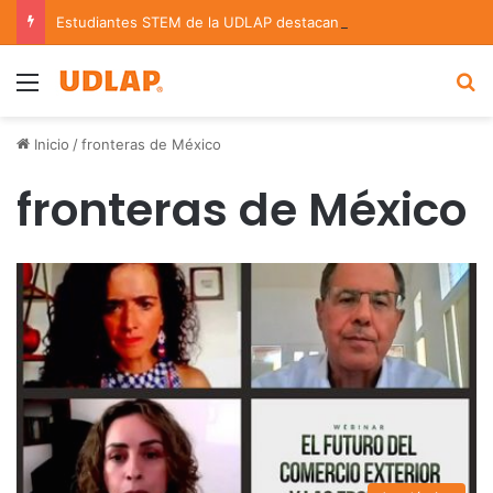
Estudiantes STEM de la UDLAP destacan en el MUTVI 2026
Menu
B
Inicio
/
fronteras de México
fronteras de México