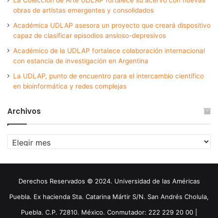
obras de artistas emergentes y consolidados
Académica UDLAP asesora un proyecto que creará dispositivo
capaz de clasificar episodios ansioso-depresivos
Académico de la UDLAP fortalece colaboración internacional
con estancia de investigación en Argentina
La UDLAP, punto de encuentro para el intercambio científico
en bioinformática y redes complejas
Archivos
Archivos
Derechos Reservados © 2024. Universidad de las Américas
Puebla. Ex hacienda Sta. Catarina Mártir S/N. San Andrés Cholula,
Puebla. C.P. 72810. México. Conmutador: 222 229 20 00 |