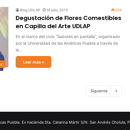
Blog UDLAP
19 julio, 2013
659
Degustación de Flores Comestibles
en Capilla del Arte UDLAP
En el marco del ciclo “Sabores en pantalla”, organizado
por la Universidad de las Américas Puebla a través de
la…
Leer más »
ra
Siguiente
s Puebla. Ex hacienda Sta. Catarina Mártir S/N. San Andrés Cholula, 