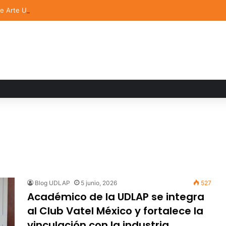
de Arte UDLAP fortalece su acervo con nuevas obras de artistas emerg
Blog UDLAP
5 junio, 2026
527
Académico de la UDLAP se integra
al Club Vatel México y fortalece la
vinculación con la industria