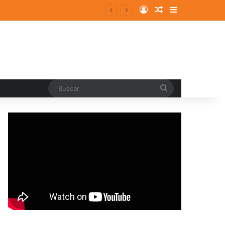
Log In
Random Article
Sidebar
entes y consolidados
Buscar