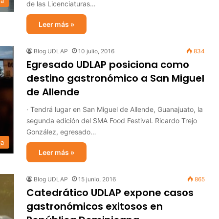
sa
de las Licenciaturas…
Leer más »
Blog UDLAP
10 julio, 2016
834
Egresado UDLAP posiciona como
destino gastronómico a San Miguel
de Allende
· Tendrá lugar en San Miguel de Allende, Guanajuato, la
segunda edición del SMA Food Festival. Ricardo Trejo
González, egresado…
ca
Leer más »
Blog UDLAP
15 junio, 2016
865
Catedrático UDLAP expone casos
gastronómicos exitosos en