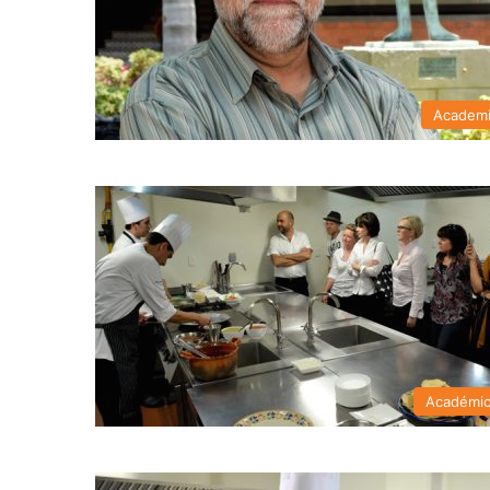
Academ
Académi