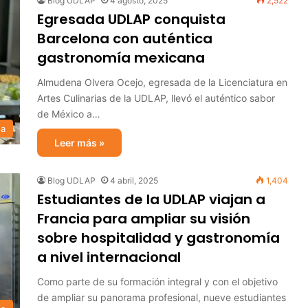
Blog UDLAP
4 agosto, 2025
2,522
Egresada UDLAP conquista
Barcelona con auténtica
gastronomía mexicana
Almudena Olvera Ocejo, egresada de la Licenciatura en
Artes Culinarias de la UDLAP, llevó el auténtico sabor
de México a…
sa
Leer más »
Blog UDLAP
4 abril, 2025
1,404
Estudiantes de la UDLAP viajan a
Francia para ampliar su visión
sobre hospitalidad y gastronomía
a nivel internacional
Como parte de su formación integral y con el objetivo
de ampliar su panorama profesional, nueve estudiantes