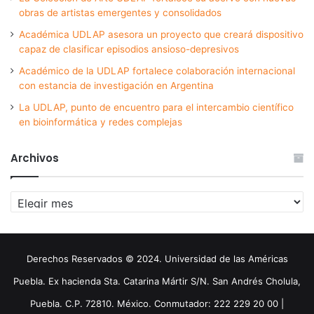
obras de artistas emergentes y consolidados
Académica UDLAP asesora un proyecto que creará dispositivo
capaz de clasificar episodios ansioso-depresivos
Académico de la UDLAP fortalece colaboración internacional
con estancia de investigación en Argentina
La UDLAP, punto de encuentro para el intercambio científico
en bioinformática y redes complejas
Archivos
Archivos
Derechos Reservados © 2024. Universidad de las Américas
Puebla. Ex hacienda Sta. Catarina Mártir S/N. San Andrés Cholula,
Puebla. C.P. 72810. México. Conmutador: 222 229 20 00 |