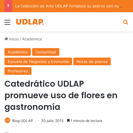
La Colección de Arte UDLAP fortalece su acervo con nuevas obras de artistas emergentes y consolidados
Menu
B
Inicio
/
Académica
Académica
Comunidad
Escuela de Negocios y Economía
Notas de prensa
Profesores
Catedrático UDLAP
promueve uso de flores en
gastronomía
Blog UDLAP
30 julio, 2015
1 minuto de lectura