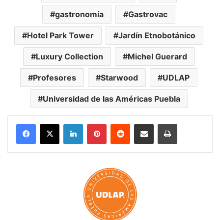
gastronomía
Gastrovac
Hotel Park Tower
Jardín Etnobotánico
Luxury Collection
Michel Guerard
Profesores
Starwood
UDLAP
Universidad de las Américas Puebla
LinkedIn
Pinterest
Reddit
Share via Email
Print