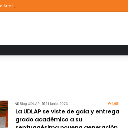
de Arte UDLAP fortalece su acervo con nuevas obras de artistas emerg
Blog UDLAP
11 junio, 2023
1,651
La UDLAP se viste de gala y entrega
grado académico a su
septuagésima novena generación