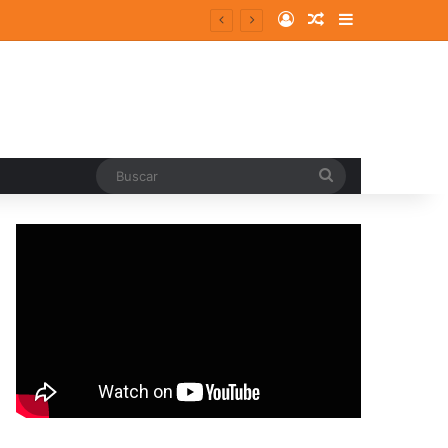
Log In
Random Article
Sidebar
entes y consolidados
Buscar