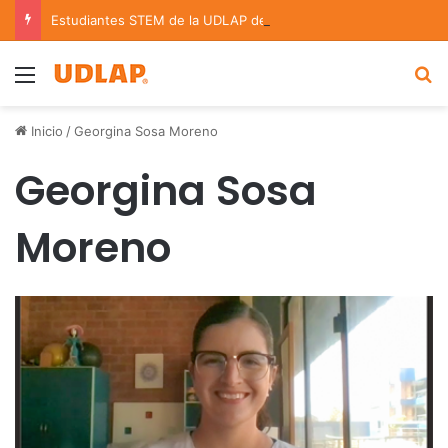
Estudiantes STEM de la UDLAP destacan en el MUTVI 2026
Menu
B
Inicio
/
Georgina Sosa Moreno
Georgina Sosa
Moreno