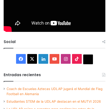
Social
Facebook
X
LinkedIn
YouTube
Instagram
TikTok
Thread
Entradas recientes
Coach de Escuelas Aztecas UDLAP jugará el Mundial de Flag
Football en Alemania
Estudiantes STEM de la UDLAP destacan en el MUTVI 2026
La UDLAP reúne a expertos para analizar los retos de la