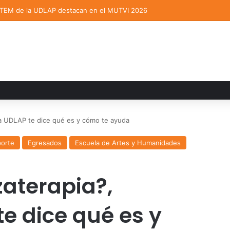
STEM de la UDLAP destacan en el MUTVI 2026
a UDLAP te dice qué es y cómo te ayuda
porte
Egresados
Escuela de Artes y Humanidades
aterapia?,
e dice qué es y