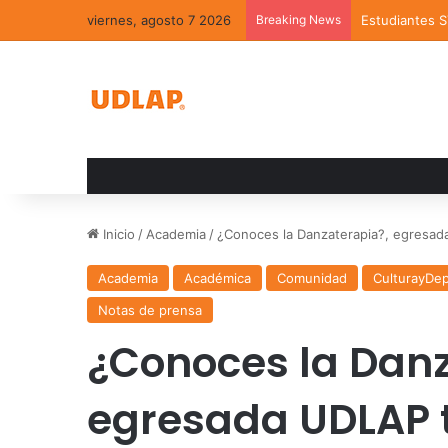
viernes, agosto 7 2026
Breaking News
Estudiantes 
Inicio
/
Academia
/
¿Conoces la Danzaterapia?, egresad
Academia
Académica
Comunidad
CulturayDe
Notas de prensa
¿Conoces la Danz
egresada UDLAP t