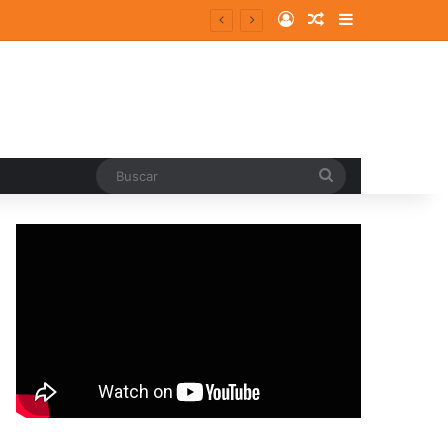
Log In
Random Article
Sidebar
Buscar