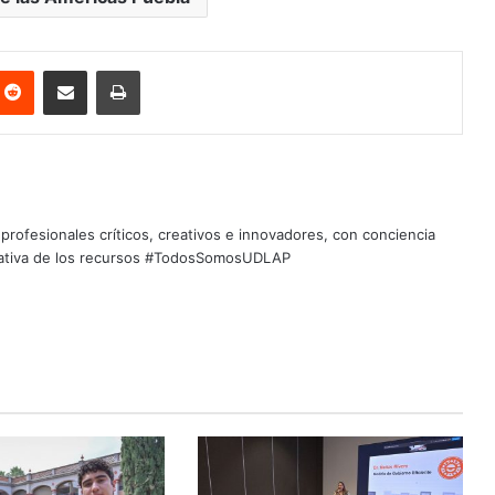
nterest
Reddit
Share via Email
Print
profesionales críticos, creativos e innovadores, con conciencia
quitativa de los recursos #TodosSomosUDLAP