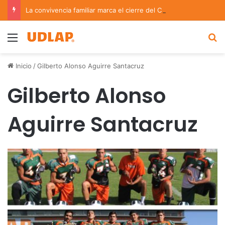
La convivencia familiar marca el cierre del Curso de Verano de Escuelas Aztecas
Menu
B
Inicio
/
Gilberto Alonso Aguirre Santacruz
Gilberto Alonso
Aguirre Santacruz