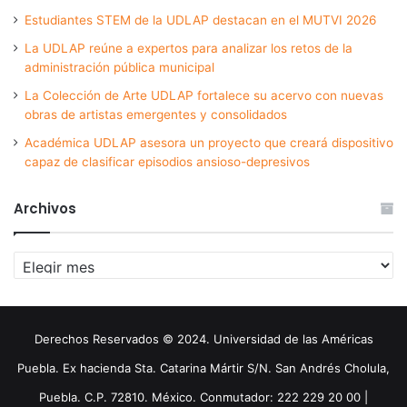
Estudiantes STEM de la UDLAP destacan en el MUTVI 2026
La UDLAP reúne a expertos para analizar los retos de la
administración pública municipal
La Colección de Arte UDLAP fortalece su acervo con nuevas
obras de artistas emergentes y consolidados
Académica UDLAP asesora un proyecto que creará dispositivo
capaz de clasificar episodios ansioso-depresivos
Archivos
Archivos
Derechos Reservados © 2024. Universidad de las Américas
Puebla. Ex hacienda Sta. Catarina Mártir S/N. San Andrés Cholula,
Puebla. C.P. 72810. México. Conmutador: 222 229 20 00 |