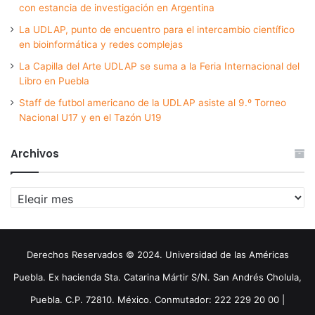
con estancia de investigación en Argentina
La UDLAP, punto de encuentro para el intercambio científico
en bioinformática y redes complejas
La Capilla del Arte UDLAP se suma a la Feria Internacional del
Libro en Puebla
Staff de futbol americano de la UDLAP asiste al 9.º Torneo
Nacional U17 y en el Tazón U19
Archivos
Archivos
Derechos Reservados © 2024. Universidad de las Américas
Puebla. Ex hacienda Sta. Catarina Mártir S/N. San Andrés Cholula,
Puebla. C.P. 72810. México. Conmutador: 222 229 20 00 |