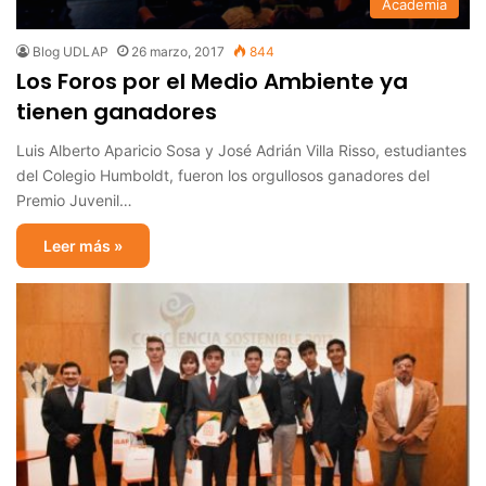
Academia
Blog UDLAP
26 marzo, 2017
844
Los Foros por el Medio Ambiente ya
tienen ganadores
Luis Alberto Aparicio Sosa y José Adrián Villa Risso, estudiantes
del Colegio Humboldt, fueron los orgullosos ganadores del
Premio Juvenil…
Leer más »