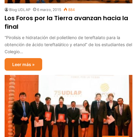
Blog UDLAP
6 marzo, 2015
884
Los Foros por la Tierra avanzan hacia la
final
“Pirolisis e hidratación del polietileno de tereftalato para la
obtención de ácido tereftalático y etanol” de los estudiantes del
Colegio…
Leer más »