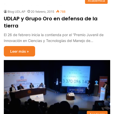
Académica
Blog UDLAP
20 febrero, 2015
788
UDLAP y Grupo Oro en defensa de la
tierra
El 26 de febrero inicia la contienda por el “Premio Juvenil de
Innovación en Ciencias y Tecnologías del Manejo de…
Leer más »