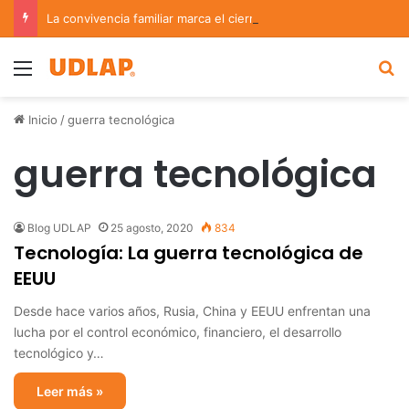
La convivencia familiar marca el cierre del Curso de Verano de Escuelas Aztecas
Menu
B
Inicio
/
guerra tecnológica
guerra tecnológica
Blog UDLAP
25 agosto, 2020
834
Tecnología: La guerra tecnológica de
EEUU
Desde hace varios años, Rusia, China y EEUU enfrentan una
lucha por el control económico, financiero, el desarrollo
tecnológico y…
Leer más »