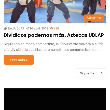
Atletismo
Blog UDLAP
10 abril, 2019
796
Divididos podemos más, Aztecas UDLAP
Siguiendo en modo compartido, la Tribu Verde volverá a sufrir
una división de sus filas para cumplir sus compromisos de…
Leer más »
Siguiente