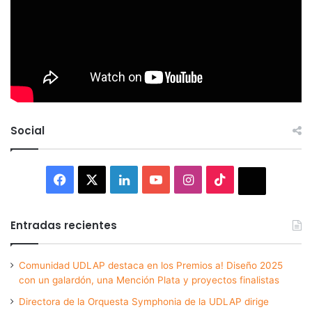
Social
Facebook
X
LinkedIn
YouTube
Instagram
TikTok
Thread
Entradas recientes
Comunidad UDLAP destaca en los Premios a! Diseño 2025
con un galardón, una Mención Plata y proyectos finalistas
Directora de la Orquesta Symphonia de la UDLAP dirige