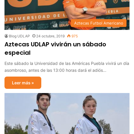
Aztecas Futbol Americano
Blog UDLAP
24 octubre, 2019
975
Aztecas UDLAP vivirán un sábado
especial
Este sábado la Universidad de las Américas Puebla vivirá un día
asombroso, antes de las 13:00 horas dará el adiós…
Leer más »