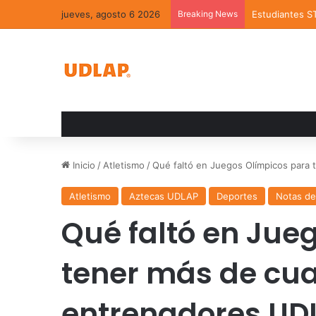
jueves, agosto 6 2026
Breaking News
Estudiantes S
Inicio
/
Atletismo
/
Qué faltó en Juegos Olímpicos para
Atletismo
Aztecas UDLAP
Deportes
Notas de
Qué faltó en Jue
tener más de cua
entrenadores UD