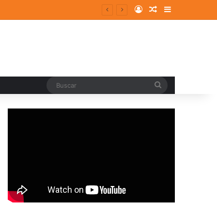
Log In
Random Article
Sidebar
Buscar