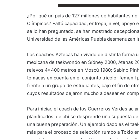
¿Por qué un país de 127 millones de habitantes n
Olímpicos? Faltó capacidad, entrega, nivel, apoyo
se lo han preguntado, se han mostrado decepciona
Universidad de las Américas Puebla desmenuzan la
Los coaches Aztecas han vivido de distinta forma u
mexicana de taekwondo en Sídney 2000, Atenas 20
relevos 4×400 metros en Moscú 1980; Sabino Pinhe
tomadas en cuenta en el conjunto tricolor femenil 
frente a un grupo de estudiantes, bajo el fin de of
cuyos resultados dejaron mucho a desear en compa
Para iniciar, el coach de los Guerreros Verdes acl
planificados, de ahí se desprende una supuesta de
una buena preparación. Un ejemplo dado es el tae
más para el proceso de selección rumbo a Tokio en l