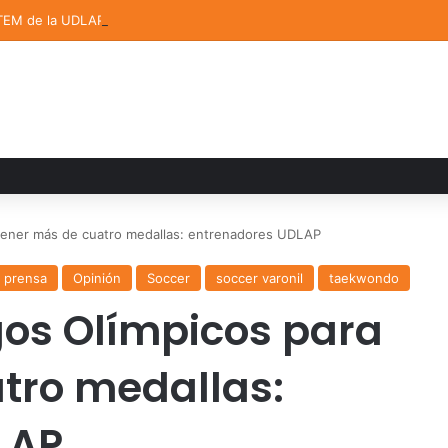
TEM de la UDLAP destacan en el MUTVI 2026
 tener más de cuatro medallas: entrenadores UDLAP
 prensa
Opinión
Soccer
soccer varonil
taekwondo
gos Olímpicos para
tro medallas:
LAP