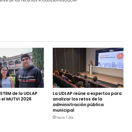
quitativa de los recursos #TodosSomosUDLAP
 STEM de la UDLAP
La UDLAP reúne a expertos para
 el MUTVI 2026
analizar los retos de la
administración pública
municipal
hace 1 día