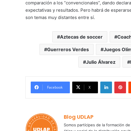
comparación a los “convencionales”, dando declarac
expectativas y resultados. Pero habrá de esperars
son temas muy distantes entre sí.
Aztecas de soccer
Coach
Guerreros Verdes
Juegos Olí
Julio Álvarez
LinkedIn
Pi
Facebook
X
Blog UDLAP
Somos partícipes de la formación de 