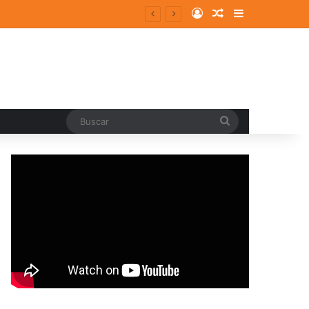
Log In
Random Article
Sidebar
Buscar