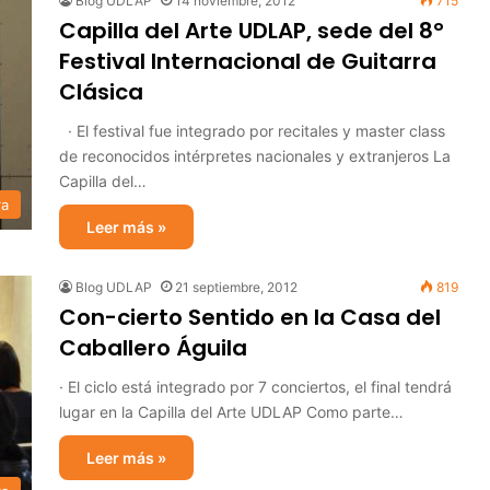
Blog UDLAP
14 noviembre, 2012
715
Capilla del Arte UDLAP, sede del 8°
Festival Internacional de Guitarra
Clásica
· El festival fue integrado por recitales y master class
de reconocidos intérpretes nacionales y extranjeros La
Capilla del…
ra
Leer más »
Blog UDLAP
21 septiembre, 2012
819
Con-cierto Sentido en la Casa del
Caballero Águila
· El ciclo está integrado por 7 conciertos, el final tendrá
lugar en la Capilla del Arte UDLAP Como parte…
Leer más »