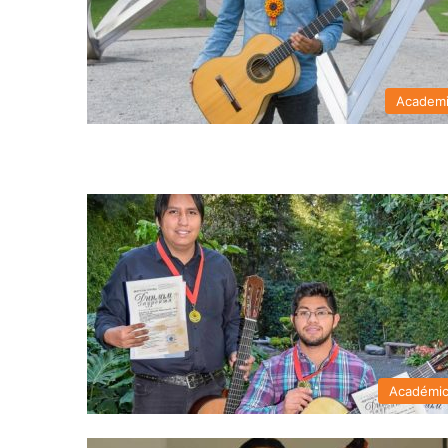
Academ
Académi