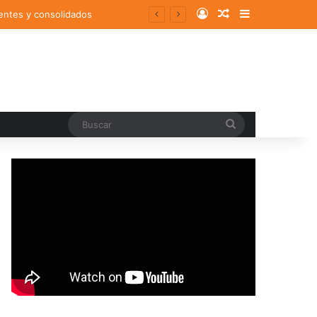
Log In
Random Article
Sidebar
entes y consolidados
Buscar