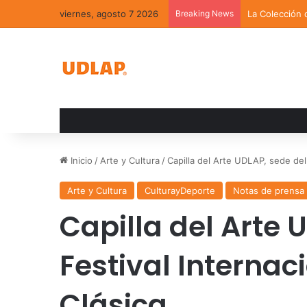
viernes, agosto 7 2026
Breaking News
La Colección 
Inicio
/
Arte y Cultura
/
Capilla del Arte UDLAP, sede del 
Arte y Cultura
CulturayDeporte
Notas de prensa
Capilla del Arte 
Festival Internac
Clásica