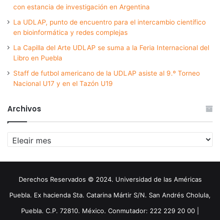
con estancia de investigación en Argentina
La UDLAP, punto de encuentro para el intercambio científico
en bioinformática y redes complejas
La Capilla del Arte UDLAP se suma a la Feria Internacional del
Libro en Puebla
Staff de futbol americano de la UDLAP asiste al 9.º Torneo
Nacional U17 y en el Tazón U19
Archivos
Archivos
Derechos Reservados © 2024. Universidad de las Américas
Puebla. Ex hacienda Sta. Catarina Mártir S/N. San Andrés Cholula,
Puebla. C.P. 72810. México. Conmutador: 222 229 20 00 |