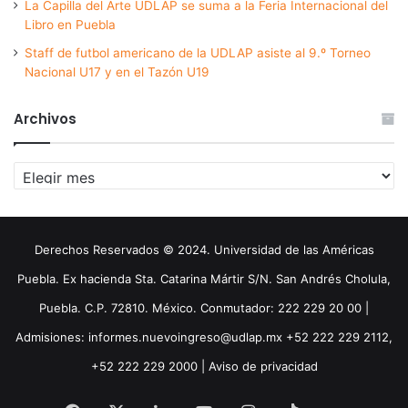
La Capilla del Arte UDLAP se suma a la Feria Internacional del
Libro en Puebla
Staff de futbol americano de la UDLAP asiste al 9.º Torneo
Nacional U17 y en el Tazón U19
Archivos
Archivos
Derechos Reservados © 2024. Universidad de las Américas
Puebla. Ex hacienda Sta. Catarina Mártir S/N. San Andrés Cholula,
Puebla. C.P. 72810. México. Conmutador: 222 229 20 00 |
Admisiones: informes.nuevoingreso@udlap.mx +52 222 229 2112,
+52 222 229 2000 |
Aviso de privacidad