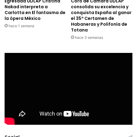
Egresada UDLAP Cristina
Coro de Cámara UDLAP
Nakad interpreta a
consolida su excelencia y
Carlotta en El fantasma de
conquista España al ganar
la ópera México
el 35º Certamen de
Habaneras y Polifonía de
hace 1 semana
Totana
hace 3 semanas