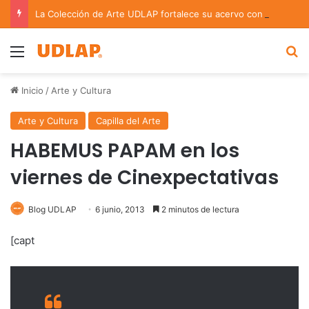
La Colección de Arte UDLAP fortalece su acervo con nuevas obras de artistas emergentes y consolidados
Menu
B
Inicio
/
Arte y Cultura
Arte y Cultura
Capilla del Arte
HABEMUS PAPAM en los
viernes de Cinexpectativas
Blog UDLAP
6 junio, 2013
2 minutos de lectura
[capt