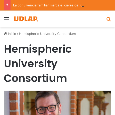
La convivencia familiar marca el cierre del Curso de Verano de Escuelas Aztecas
Menu
B
Inicio
/
Hemispheric University Consortium
Hemispheric
University
Consortium