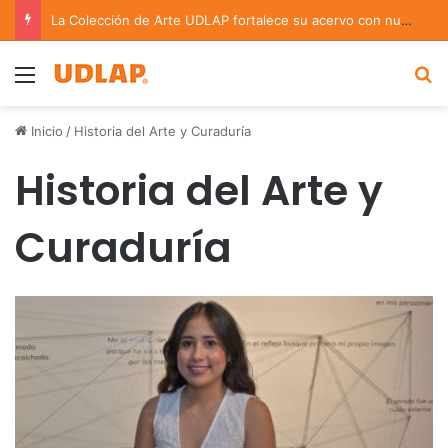
La Colección de Arte UDLAP fortalece su acervo con nuevas obras de artistas emergentes y consolidados
Menu
B
Inicio
/
Historia del Arte y Curaduría
Historia del Arte y
Curaduría