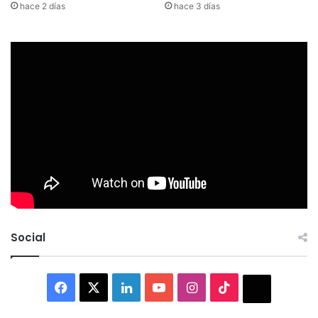
hace 2 días
hace 3 días
Social
Facebook
X
LinkedIn
YouTube
Instagram
TikTok
Thread