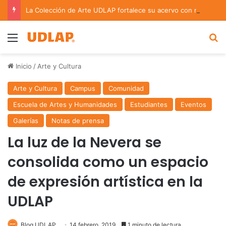
La Colección de Arte UDLAP fortalece su acervo con nuevas obras de artistas emergentes y consolidados
Menu
B
Inicio
/
Arte y Cultura
Arte y Cultura
Campus
Comunidad
Escuela de Artes y Humanidades
Estudiantes
Eventos
Galerías
Notas de prensa
La luz de la Nevera se
consolida como un espacio
de expresión artística en la
UDLAP
Blog UDLAP
14 febrero, 2019
1 minuto de lectura