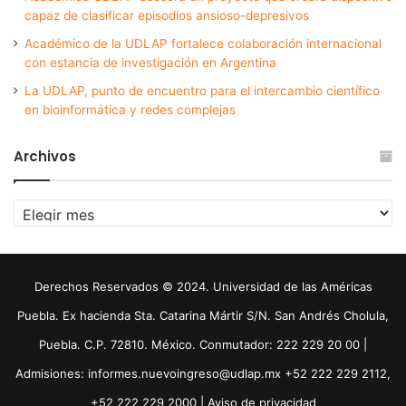
capaz de clasificar episodios ansioso-depresivos
Académico de la UDLAP fortalece colaboración internacional
con estancia de investigación en Argentina
La UDLAP, punto de encuentro para el intercambio científico
en bioinformática y redes complejas
Archivos
Archivos
Derechos Reservados © 2024. Universidad de las Américas
Puebla. Ex hacienda Sta. Catarina Mártir S/N. San Andrés Cholula,
Puebla. C.P. 72810. México. Conmutador: 222 229 20 00 |
Admisiones: informes.nuevoingreso@udlap.mx +52 222 229 2112,
+52 222 229 2000 |
Aviso de privacidad