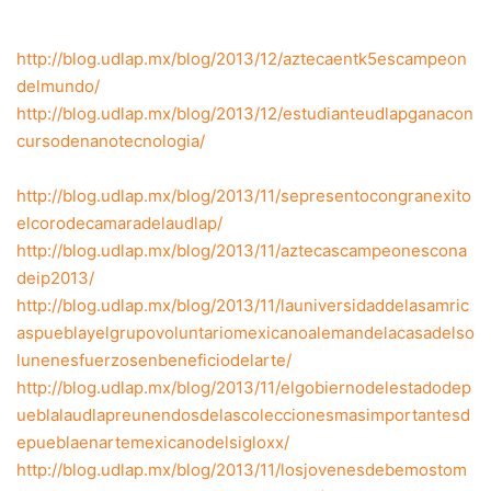
http://blog.udlap.mx/blog/2013/12/aztecaentk5escampeon
delmundo/
http://blog.udlap.mx/blog/2013/12/estudianteudlapganacon
cursodenanotecnologia/
http://blog.udlap.mx/blog/2013/11/sepresentocongranexito
elcorodecamaradelaudlap/
http://blog.udlap.mx/blog/2013/11/aztecascampeonescona
deip2013/
http://blog.udlap.mx/blog/2013/11/launiversidaddelasamric
aspueblayelgrupovoluntariomexicanoalemandelacasadelso
lunenesfuerzosenbeneficiodelarte/
http://blog.udlap.mx/blog/2013/11/elgobiernodelestadodep
ueblalaudlapreunendosdelascoleccionesmasimportantesd
epueblaenartemexicanodelsigloxx/
http://blog.udlap.mx/blog/2013/11/losjovenesdebemostom