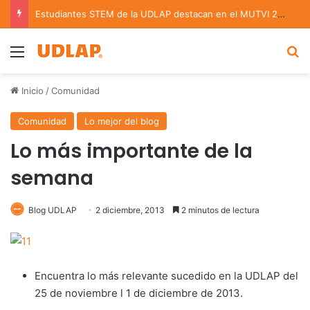
Estudiantes STEM de la UDLAP destacan en el MUTVI 2026
Menu
B
Inicio
/
Comunidad
Comunidad
Lo mejor del blog
Lo más importante de la
semana
Blog UDLAP
2 diciembre, 2013
2 minutos de lectura
Encuentra lo más relevante sucedido en la UDLAP del
25 de noviembre l 1 de diciembre de 2013.