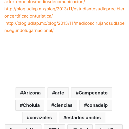
arterrenoenlosmediosdecomunicacion/
http://blog.udlap.mx/blog/2013/11/estudiantesudlaprecibier
oncertificacionturistica/
http://blog.udlap.mx/blog/2013/11/medicoscirujanosudlape
nsegundolugarnacional/
Arizona
arte
Campeonato
Cholula
ciencias
conadeip
corazoles
estados unidos