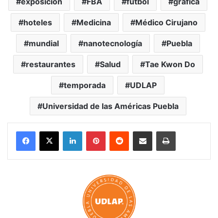
exposición
FBA
futbol
gráfica
hoteles
Medicina
Médico Cirujano
mundial
nanotecnología
Puebla
restaurantes
Salud
Tae Kwon Do
temporada
UDLAP
Universidad de las Américas Puebla
LinkedIn
Pinterest
Reddit
Share via Email
Print