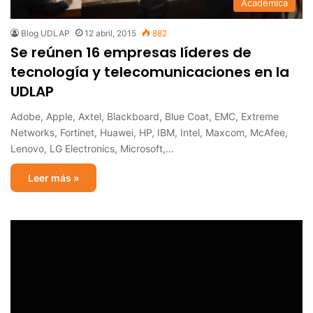
Académica
Blog UDLAP
12 abril, 2015
882
Se reúnen 16 empresas líderes de
tecnología y telecomunicaciones en la
UDLAP
Adobe, Apple, Axtel, Blackboard, Blue Coat, EMC, Extreme
Networks, Fortinet, Huawei, HP, IBM, Intel, Maxcom, McAfee,
Lenovo, LG Electronics, Microsoft,…
Leer más »