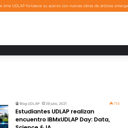
AP asesora un proyecto que creará dispositivo capaz de clasificar epi
Blog UDLAP
29 julio, 2021
710
Estudiantes UDLAP realizan
encuentro IBMxUDLAP Day: Data,
Science & IA