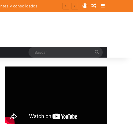
Log In
Random Article
Sidebar
sodios ansioso-depresivos
Buscar