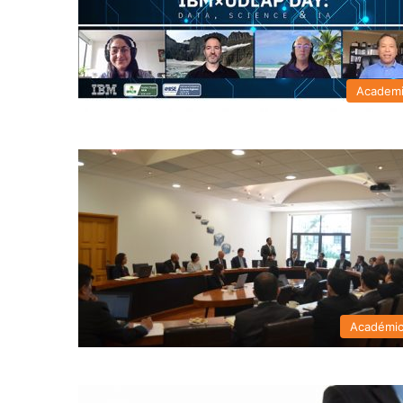
Academ
Académi